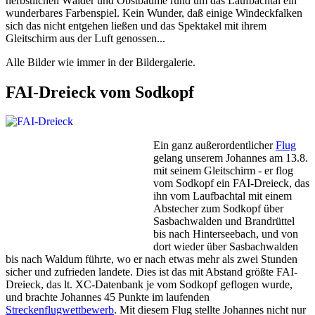
herbstlichen Wälder und Obstbäume rund um das Laufbachtal ein
wunderbares Farbenspiel. Kein Wunder, daß einige Windeckfalken
sich das nicht entgehen ließen und das Spektakel mit ihrem
Gleitschirm aus der Luft genossen...
Alle Bilder wie immer in der Bildergalerie.
FAI-Dreieck vom Sodkopf
Ein ganz außerordentlicher
Flug
gelang unserem Johannes am 13.8.
mit seinem Gleitschirm - er flog
vom Sodkopf ein FAI-Dreieck, das
ihn vom Laufbachtal mit einem
Abstecher zum Sodkopf über
Sasbachwalden und Brandrüttel
bis nach Hinterseebach, und von
dort wieder über Sasbachwalden
bis nach Waldum führte, wo er nach etwas mehr als zwei Stunden
sicher und zufrieden landete. Dies ist das mit Abstand größte FAI-
Dreieck, das lt. XC-Datenbank je vom Sodkopf geflogen wurde,
und brachte Johannes 45 Punkte im laufenden
Streckenflugwettbewerb
. Mit diesem Flug stellte Johannes nicht nur