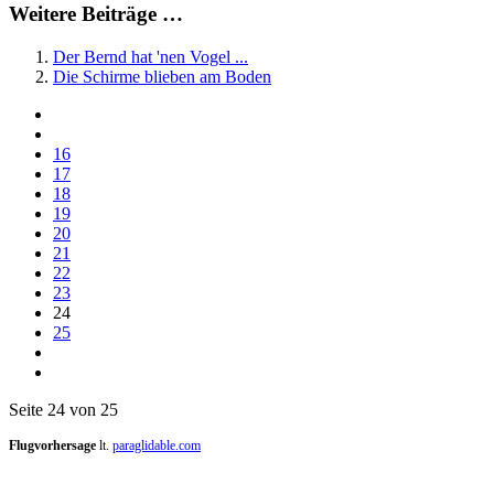
Weitere Beiträge …
Der Bernd hat 'nen Vogel ...
Die Schirme blieben am Boden
16
17
18
19
20
21
22
23
24
25
Seite 24 von 25
Flugvorhersage
lt.
paraglidable.com