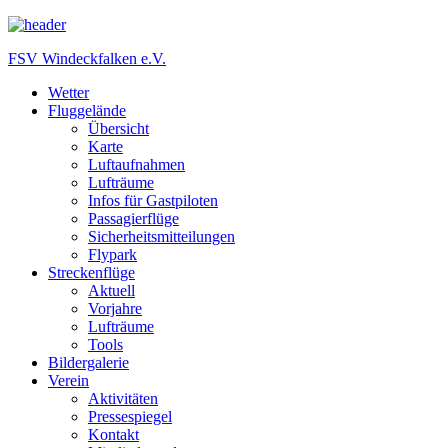
FSV Windeckfalken e.V.
Wetter
Fluggelände
Übersicht
Karte
Luftaufnahmen
Lufträume
Infos für Gastpiloten
Passagierflüge
Sicherheitsmitteilungen
Flypark
Streckenflüge
Aktuell
Vorjahre
Lufträume
Tools
Bildergalerie
Verein
Aktivitäten
Pressespiegel
Kontakt