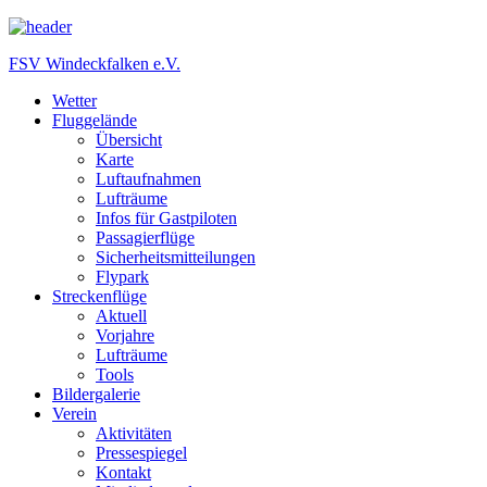
FSV Windeckfalken e.V.
Wetter
Fluggelände
Übersicht
Karte
Luftaufnahmen
Lufträume
Infos für Gastpiloten
Passagierflüge
Sicherheitsmitteilungen
Flypark
Streckenflüge
Aktuell
Vorjahre
Lufträume
Tools
Bildergalerie
Verein
Aktivitäten
Pressespiegel
Kontakt