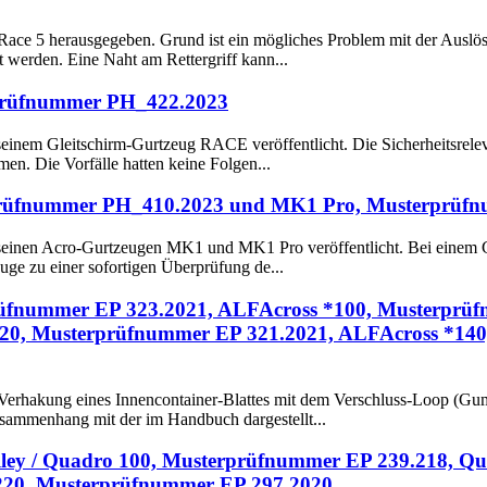
ace 5 herausgegeben. Grund ist ein mögliches Problem mit der Auslösu
 werden. Eine Naht am Rettergriff kann...
rprüfnummer PH_422.2023
 seinem Gleitschirm-Gurtzeug RACE veröffentlicht. Die Sicherheitsrelev
n. Die Vorfälle hatten keine Folgen...
erprüfnummer PH_410.2023 und MK1 Pro, Musterprü
u seinen Acro-Gurtzeugen MK1 und MK1 Pro veröffentlicht. Bei einem G
zeuge zu einer sofortigen Überprüfung de...
prüfnummer EP 323.2021, ALFAcross *100, Musterprü
20, Musterprüfnummer EP 321.2021, ALFAcross *140
er Verhakung eines Innencontainer-Blattes mit dem Verschluss-Loop (
Zusammenhang mit der im Handbuch dargestellt...
Valley / Quadro 100, Musterprüfnummer EP 239.218, 
220, Musterprüfnummer EP 297.2020,