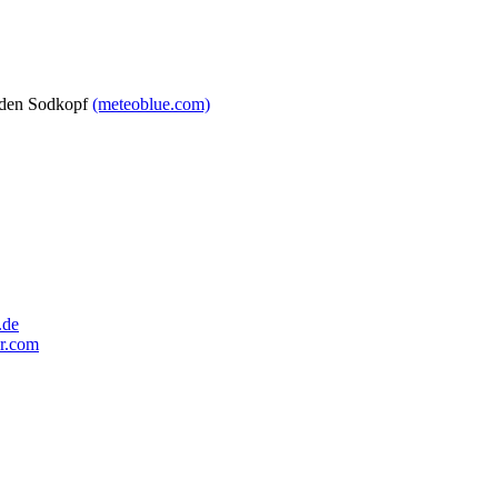
 den Sodkopf
(meteoblue.com)
.de
r.com