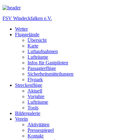
FSV Windeckfalken e.V.
Wetter
Fluggelände
Übersicht
Karte
Luftaufnahmen
Lufträume
Infos für Gastpiloten
Passagierflüge
Sicherheitsmitteilungen
Flypark
Streckenflüge
Aktuell
Vorjahre
Lufträume
Tools
Bildergalerie
Verein
Aktivitäten
Pressespiegel
Kontakt