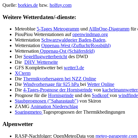
Quelle:
borkies.de
bzw.
holfuy.com
Weitere Wetterdaten/-dienste:
Meteoblue
5-Tages Meteogramm
und
AllInOne-Diagramm
für
PiouPiou Wetterstationen auf
openwindmap.org
Wetterstation
Schwarzwaldgeier Baden-Baden
.
Wetterstation
Oppenau-West (Zuflucht/Rossbühl)
Wettersation
Oppenau-Ost (Schäfersfeld)
Der
Segelflugwetterbericht
des DWD
Die
DHV Wetterseite
GFS Komplettwetter bei
wetter3.de
XCterm
Die
Thermikvorhersagen bei NZZ Online
Die
Windvorhersage für 925 hPa
bei
Wetter Online
Die
4-Tages-Prognose der Hornisgrinde
von
kachelmannwetter
Prognose für die
Hornisgrinde
und den
Sodkopf
von
windfinde
Staubprognosen ("Saharastaub")
von Skiron
ZAMG
Animation Niederschlag
Soaringmeteo
Tagesprognosen der Thermikbedingungen
Alpenwetter
RASP-Nachfolger: OpenMeteoData von
meteo-parapente.com