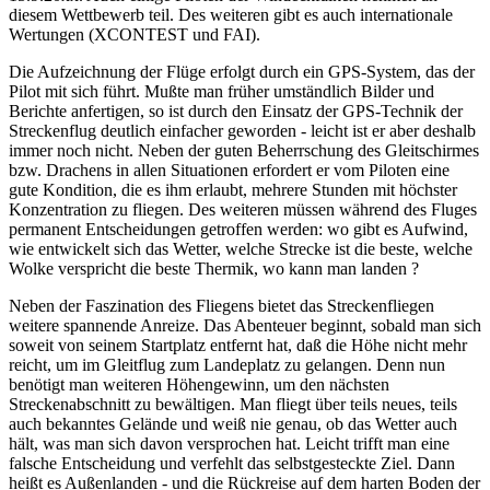
diesem Wettbewerb teil. Des weiteren gibt es auch internationale
Wertungen (XCONTEST und FAI).
Die Aufzeichnung der Flüge erfolgt durch ein GPS-System, das der
Pilot mit sich führt. Mußte man früher umständlich Bilder und
Berichte anfertigen, so ist durch den Einsatz der GPS-Technik der
Streckenflug deutlich einfacher geworden - leicht ist er aber deshalb
immer noch nicht. Neben der guten Beherrschung des Gleitschirmes
bzw. Drachens in allen Situationen erfordert er vom Piloten eine
gute Kondition, die es ihm erlaubt, mehrere Stunden mit höchster
Konzentration zu fliegen. Des weiteren müssen während des Fluges
permanent Entscheidungen getroffen werden: wo gibt es Aufwind,
wie entwickelt sich das Wetter, welche Strecke ist die beste, welche
Wolke verspricht die beste Thermik, wo kann man landen ?
Neben der Faszination des Fliegens bietet das Streckenfliegen
weitere spannende Anreize. Das Abenteuer beginnt, sobald man sich
soweit von seinem Startplatz entfernt hat, daß die Höhe nicht mehr
reicht, um im Gleitflug zum Landeplatz zu gelangen. Denn nun
benötigt man weiteren Höhengewinn, um den nächsten
Streckenabschnitt zu bewältigen. Man fliegt über teils neues, teils
auch bekanntes Gelände und weiß nie genau, ob das Wetter auch
hält, was man sich davon versprochen hat. Leicht trifft man eine
falsche Entscheidung und verfehlt das selbstgesteckte Ziel. Dann
heißt es Außenlanden - und die Rückreise auf dem harten Boden der