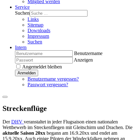
Mitglied werden
Service
Suchen
Links
Sitemap
Downloads
Impressum
Suchen
Intern
Benutzername
Anzeigen
Angemeldet bleiben
Anmelden
Benutzername vergessen?
Passwort vergessen?
Streckenflüge
Der
DHV
veranstaltet in jeder Flugsaison einen nationalen
Wettbewerb im Streckenfliegen mit Gleitschirm und Drachen. Die
aktuelle Saison
20xx
begann am 16.9.
20xx
und endet am
15.9.
20xx
. Auch einige Piloten der Windeckfalken nehmen an