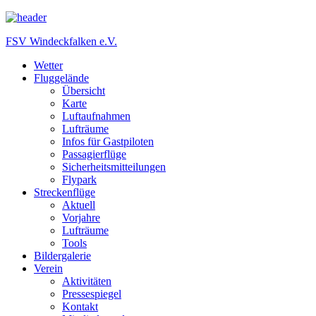
FSV Windeckfalken e.V.
Wetter
Fluggelände
Übersicht
Karte
Luftaufnahmen
Lufträume
Infos für Gastpiloten
Passagierflüge
Sicherheitsmitteilungen
Flypark
Streckenflüge
Aktuell
Vorjahre
Lufträume
Tools
Bildergalerie
Verein
Aktivitäten
Pressespiegel
Kontakt