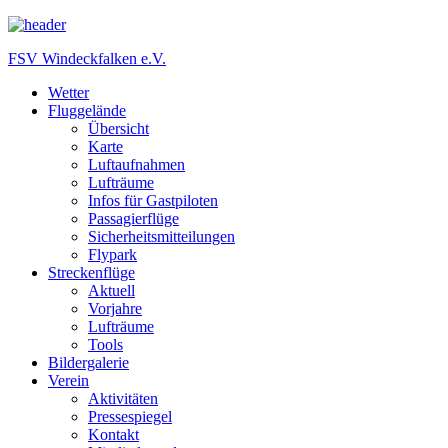
FSV Windeckfalken e.V.
Wetter
Fluggelände
Übersicht
Karte
Luftaufnahmen
Lufträume
Infos für Gastpiloten
Passagierflüge
Sicherheitsmitteilungen
Flypark
Streckenflüge
Aktuell
Vorjahre
Lufträume
Tools
Bildergalerie
Verein
Aktivitäten
Pressespiegel
Kontakt