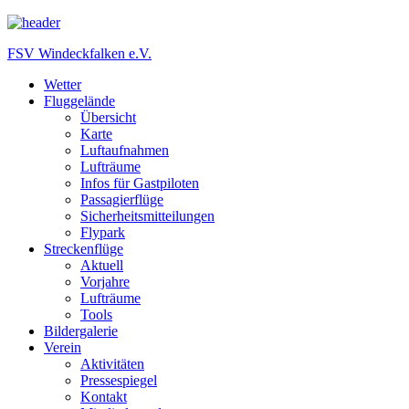
FSV Windeckfalken e.V.
Wetter
Fluggelände
Übersicht
Karte
Luftaufnahmen
Lufträume
Infos für Gastpiloten
Passagierflüge
Sicherheitsmitteilungen
Flypark
Streckenflüge
Aktuell
Vorjahre
Lufträume
Tools
Bildergalerie
Verein
Aktivitäten
Pressespiegel
Kontakt