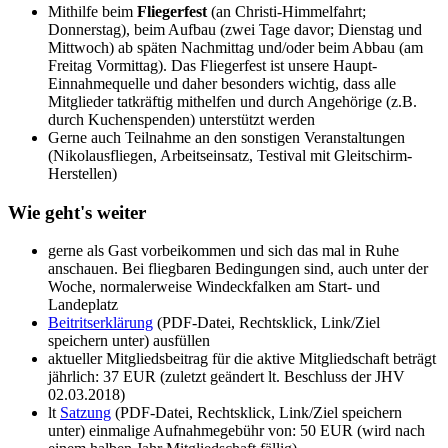
Mithilfe beim
Fliegerfest
(an Christi-Himmelfahrt;
Donnerstag), beim Aufbau (zwei Tage davor; Dienstag und
Mittwoch) ab späten Nachmittag und/oder beim Abbau (am
Freitag Vormittag). Das Fliegerfest ist unsere Haupt-
Einnahmequelle und daher besonders wichtig, dass alle
Mitglieder tatkräftig mithelfen und durch Angehörige (z.B.
durch Kuchenspenden) unterstützt werden
Gerne auch Teilnahme an den sonstigen Veranstaltungen
(Nikolausfliegen, Arbeitseinsatz, Testival mit Gleitschirm-
Herstellen)
Wie geht's weiter
gerne als Gast vorbeikommen und sich das mal in Ruhe
anschauen. Bei fliegbaren Bedingungen sind, auch unter der
Woche, normalerweise Windeckfalken am Start- und
Landeplatz
Beitritserklärung
(PDF-Datei, Rechtsklick, Link/Ziel
speichern unter) ausfüllen
aktueller Mitgliedsbeitrag für die aktive Mitgliedschaft beträgt
jährlich: 37 EUR (zuletzt geändert lt. Beschluss der JHV
02.03.2018)
lt
Satzung
(PDF-Datei, Rechtsklick, Link/Ziel speichern
unter) einmalige Aufnahmegebühr von: 50 EUR (wird nach