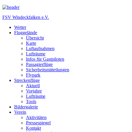
FSV Windeckfalken e.V.
Wetter
Fluggelände
Übersicht
Karte
Luftaufnahmen
Lufträume
Infos für Gastpiloten
Passagierflüge
Sicherheitsmitteilungen
Flypark
Streckenflüge
Aktuell
Vorjahre
Lufträume
Tools
Bildergalerie
Verein
Aktivitäten
Pressespiegel
Kontakt