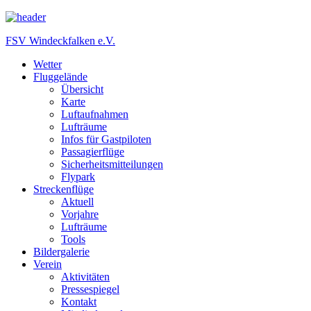
FSV Windeckfalken e.V.
Wetter
Fluggelände
Übersicht
Karte
Luftaufnahmen
Lufträume
Infos für Gastpiloten
Passagierflüge
Sicherheitsmitteilungen
Flypark
Streckenflüge
Aktuell
Vorjahre
Lufträume
Tools
Bildergalerie
Verein
Aktivitäten
Pressespiegel
Kontakt