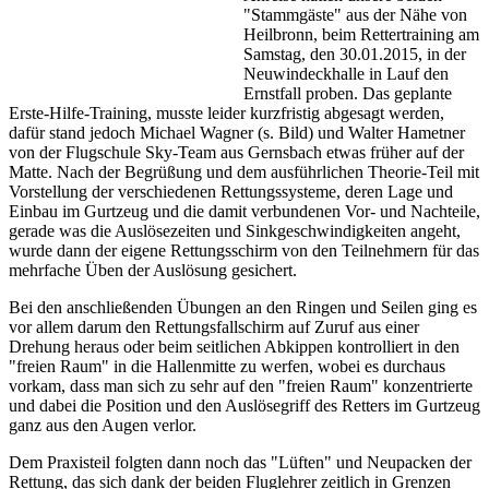
"Stammgäste" aus der Nähe von
Heilbronn, beim Rettertraining am
Samstag, den 30.01.2015, in der
Neuwindeckhalle in Lauf den
Ernstfall proben. Das geplante
Erste-Hilfe-Training, musste leider kurzfristig abgesagt werden,
dafür stand jedoch Michael Wagner (s. Bild) und Walter Hametner
von der Flugschule Sky-Team aus Gernsbach etwas früher auf der
Matte. Nach der Begrüßung und dem ausführlichen Theorie-Teil mit
Vorstellung der verschiedenen Rettungssysteme, deren Lage und
Einbau im Gurtzeug und die damit verbundenen Vor- und Nachteile,
gerade was die Auslösezeiten und Sinkgeschwindigkeiten angeht,
wurde dann der eigene Rettungsschirm von den Teilnehmern für das
mehrfache Üben der Auslösung gesichert.
Bei den anschließenden Übungen an den Ringen und Seilen ging es
vor allem darum den Rettungsfallschirm auf Zuruf aus einer
Drehung heraus oder beim seitlichen Abkippen kontrolliert in den
"freien Raum" in die Hallenmitte zu werfen, wobei es durchaus
vorkam, dass man sich zu sehr auf den "freien Raum" konzentrierte
und dabei die Position und den Auslösegriff des Retters im Gurtzeug
ganz aus den Augen verlor.
Dem Praxisteil folgten dann noch das "Lüften" und Neupacken der
Rettung, das sich dank der beiden Fluglehrer zeitlich in Grenzen