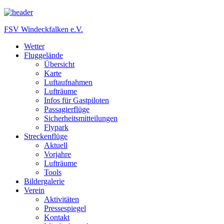
FSV Windeckfalken e.V.
Wetter
Fluggelände
Übersicht
Karte
Luftaufnahmen
Lufträume
Infos für Gastpiloten
Passagierflüge
Sicherheitsmitteilungen
Flypark
Streckenflüge
Aktuell
Vorjahre
Lufträume
Tools
Bildergalerie
Verein
Aktivitäten
Pressespiegel
Kontakt