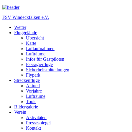
FSV Windeckfalken e.V.
Wetter
Fluggelände
Übersicht
Karte
Luftaufnahmen
Lufträume
Infos für Gastpiloten
Passagierflüge
Sicherheitsmitteilungen
Flypark
Streckenflüge
Aktuell
Vorjahre
Lufträume
Tools
Bildergalerie
Verein
Aktivitäten
Pressespiegel
Kontakt