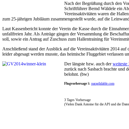
Nach der Begrüßung durch den Vorsi
Schriftführer Bernd Wäldele ein Abr
Vereinsaktivitäten waren die Halle
zum 25-jährigen Jubiläum zusammengestellt wurde, auf die Leinwand
Laut Kassenbericht konnte der Verein die Kasse durch die Einnahmen be
unfallfreien Jahr. Als Anträge gingen der Versammlung die Beschaff
soll, sowie ein Antrag auf Zuschuss zum Hallentraining für Vereins
Anschließend stand der Ausblick auf die Vereinsaktivitäten 2014 au
leider abgesagt werden musste, das heimische Fluggebiet verlassen 
Der längste bzw. auch der
weiteste
zurück nach Sasbach brachte und de
belohnt. (bw)
Flugvorhersage
lt.
paraglidable.com
3 Tages Vorhersage
(Vielen Dank Antoine für die API und die Date