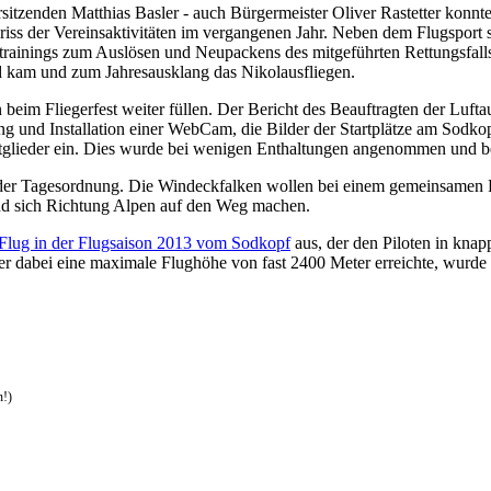
tzenden Matthias Basler - auch Bürgermeister Oliver Rastetter konnte 
iss der Vereinsaktivitäten im vergangenen Jahr. Neben dem Flugsport st
ntrainings zum Auslösen und Neupackens des mitgeführten Rettungsfall
 kam und zum Jahresausklang das Nikolausfliegen.
im Fliegerfest weiter füllen. Der Bericht des Beauftragten der Luftaufs
ung und Installation einer WebCam, die Bilder der Startplätze am So
mitglieder ein. Dies wurde bei wenigen Enthaltungen angenommen und b
f der Tagesordnung. Die Windeckfalken wollen bei einem gemeinsamen F
und sich Richtung Alpen auf den Weg machen.
 Flug in der Flugsaison 2013 vom Sodkopf
aus, der den Piloten in knap
r dabei eine maximale Flughöhe von fast 2400 Meter erreichte, wurde 
n!)