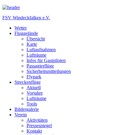
FSV Windeckfalken e.V.
Wetter
Fluggelände
Übersicht
Karte
Luftaufnahmen
Lufträume
Infos für Gastpiloten
Passagierflüge
Sicherheitsmitteilungen
Flypark
Streckenflüge
Aktuell
Vorjahre
Lufträume
Tools
Bildergalerie
Verein
Aktivitäten
Pressespiegel
Kontakt