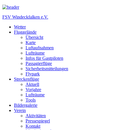
FSV Windeckfalken e.V.
Wetter
Fluggelände
Übersicht
Karte
Luftaufnahmen
Lufträume
Infos für Gastpiloten
Passagierflüge
Sicherheitsmitteilungen
Flypark
Streckenflüge
Aktuell
Vorjahre
Lufträume
Tools
Bildergalerie
Verein
Aktivitäten
Pressespiegel
Kontakt