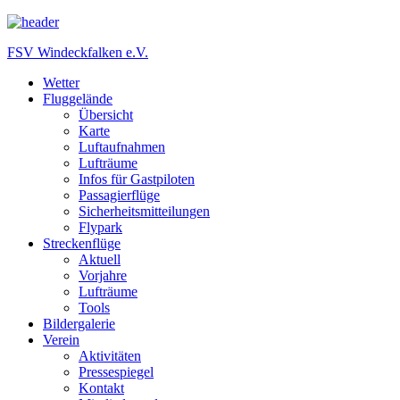
FSV Windeckfalken e.V.
Wetter
Fluggelände
Übersicht
Karte
Luftaufnahmen
Lufträume
Infos für Gastpiloten
Passagierflüge
Sicherheitsmitteilungen
Flypark
Streckenflüge
Aktuell
Vorjahre
Lufträume
Tools
Bildergalerie
Verein
Aktivitäten
Pressespiegel
Kontakt