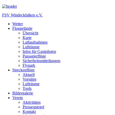
FSV Windeckfalken e.V.
Wetter
Fluggelände
Übersicht
Karte
Luftaufnahmen
Lufträume
Infos für Gastpiloten
Passagierflüge
Sicherheitsmitteilungen
Flypark
Streckenflüge
Aktuell
Vorjahre
Lufträume
Tools
Bildergalerie
Verein
Aktivitäten
Pressespiegel
Kontakt