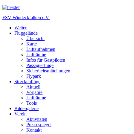
FSV Windeckfalken e.V.
Wetter
Fluggelände
Übersicht
Karte
Luftaufnahmen
Lufträume
Infos für Gastpiloten
Passagierflüge
Sicherheitsmitteilungen
Flypark
Streckenflüge
Aktuell
Vorjahre
Lufträume
Tools
Bildergalerie
Verein
Aktivitäten
Pressespiegel
Kontakt